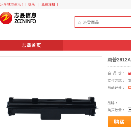
乐享城市生活！
[ 登录
|
免费注册 ]
志晟首页
惠普2612
¥
会 员 价：
支付方式：
商品评分：
品牌：
购买数量：