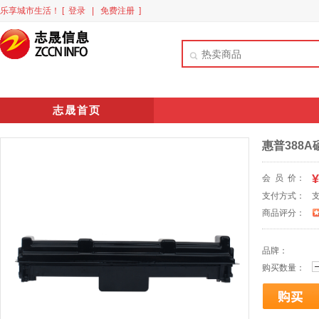
乐享城市生活！
[ 登录
|
免费注册 ]
志晟首页
惠普388A
¥
会 员 价：
支付方式：
商品评分：
品牌：
购买数量：